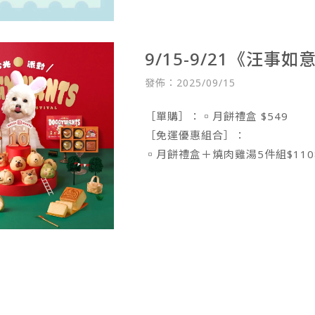
9/15-9/21《汪
發佈：2025/09/15
［單購］：▫️月餅禮盒 $549
［免運優惠組合］：
▫️月餅禮盒＋燒肉雞湯5件組$110
▫️月餅禮盒＋零食雙系列6件組$12
▫️月餅