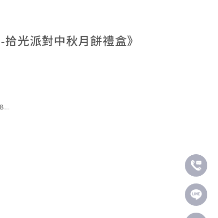
事如意-拾光派對中秋月餅禮盒》
8
28