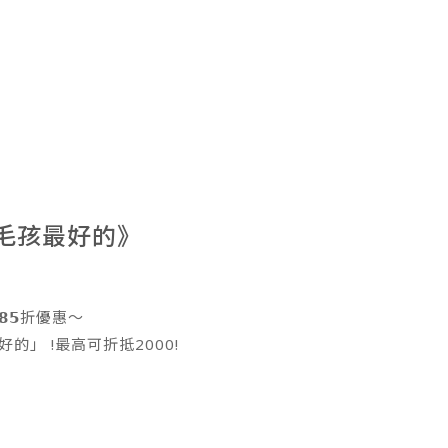
旺給毛孩最好的》
𝟱折優惠～
輸入優惠折扣碼：「希旺給毛孩最好的」 !最高可折抵2000!