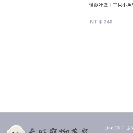
怪獸咔滋｜干貝小魚
NT $ 240
@6